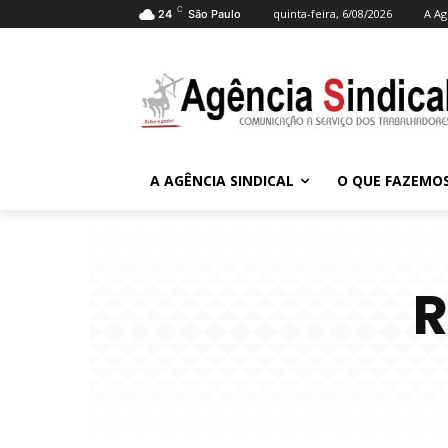
C
quinta-feira, 6/08/2026
A Ag
24
São Paulo
A AGÊNCIA SINDICAL
O QUE FAZEMO
R