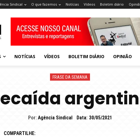
ência Sindical
O que fazemos
Notícias
Vídeos
Boletim diário
Opiniã
S
NOTÍCIAS
VÍDEOS
BOLETIM DIÁRIO
OPINIÃO
FRASE DA SEMANA
ecaída argenti
Por:
Agência Sindical
Data:
30/05/2021
COMPARTILHE: