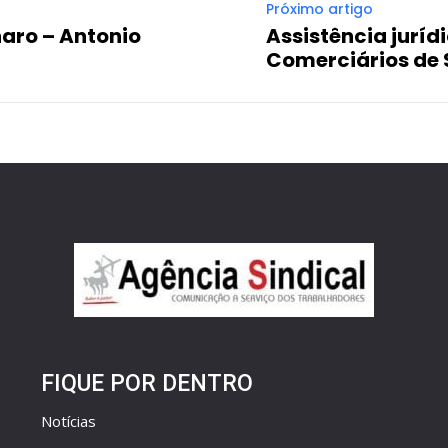
Próximo artigo
naro – Antonio
Assistência juríd
Comerciários de 
FIQUE POR DENTRO
Notícias