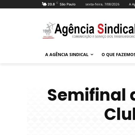
C
sexta-feira, 7/08/2026
A A
20.8
São Paulo
A AGÊNCIA SINDICAL
O QUE FAZEMO
Semifinal 
Clu