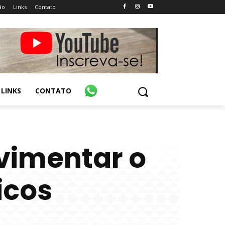
ão
Links
Contato
LINKS
CONTATO
ovimentar o
icos