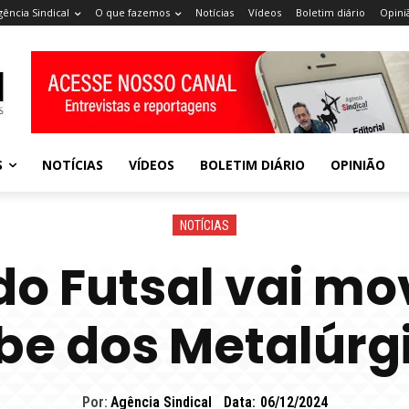
gência Sindical
O que fazemos
Notícias
Vídeos
Boletim diário
Opini
S
NOTÍCIAS
VÍDEOS
BOLETIM DIÁRIO
OPINIÃO
NOTÍCIAS
do Futsal vai m
be dos Metalúrg
Por:
Agência Sindical
Data:
06/12/2024