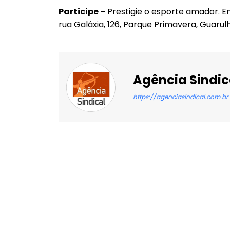
Participe –
Prestigie o esporte amador. En
rua Galáxia, 126, Parque Primavera, Guarul
Agência Sindic
https://agenciasindical.com.br
Facebook
X
Compartilhado