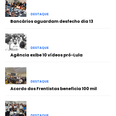
DESTAQUE
Bancários aguardam desfecho dia 13
DESTAQUE
Agência exibe 10 vídeos pró-Lula
DESTAQUE
Acordo dos Frentistas beneficia 100 mil
DESTAQUE