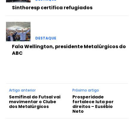
Sinthoresp certifica refugiados
DESTAQUE
Fala Wellington, presidente Metalúrgicos do
ABC
Artigo anterior
Próximo artigo
Semifinal do Futsal vai
Prosperidade
movimentar o Clube
fortalece luta por
dos Metalúrgicos
direitos – Eusébio
Neto