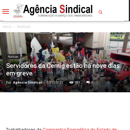
Início
Notícias
Notícias
Servidores da Cemig estão há nove dias
em greve
Por
Agência Sindical
-
07/12/2021
593
0
Trabalhadores da
Companhia Energética do Estado de