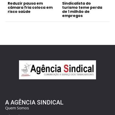
Reduzir pausa em
Sindicalista do
câmara fria coloca em
turismo teme perda
risco saúde
de 1 milhão de
empregos
A AGÊNCIA SINDICAL
Quem Somos