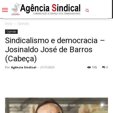
Início
Opinião
Opinião
Sindicalismo e democracia –
Josinaldo José de Barros
(Cabeça)
Por
Agência Sindical
-
21/11/2025
115
0