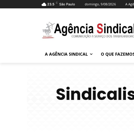
C
domingo, 9/08/2026
A Agê
23.5
São Paulo
A AGÊNCIA SINDICAL
O QUE FAZEMO
Sindical