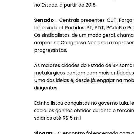
no Estado, a partir de 2018.
Senado
– Centrais presentes: CUT, Força 
Intersindical. Partidos: PT, PDT, PCdoB e P
Os sindicalistas, de um modo geral, cha
ampliar no Congresso Nacional a represe
progressistas.
As maiores cidades do Estado de SP somam 
metalúrgicos contam com mais entidades,
Uma das ideias é, desde já, engajar na mo
dirigentes.
Edinho listou conquistas no governo Lula, 
social os ganhos obtidos durante o tercei
salários até R$ 5 mil.
Slogan
– O encontro foi encerrado com o 