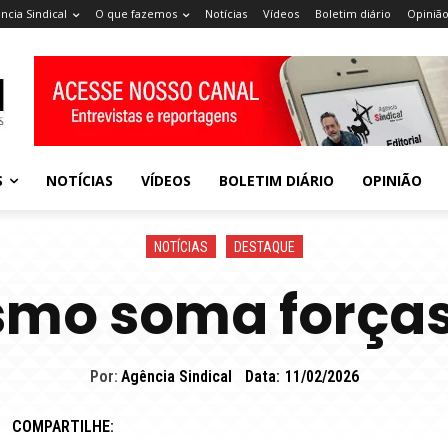
ncia Sindical
O que fazemos
Notícias
Vídeos
Boletim diário
Opiniã
S
NOTÍCIAS
VÍDEOS
BOLETIM DIÁRIO
OPINIÃO
NOTÍCIAS
DESTAQUE
ismo soma forças
Por:
Agência Sindical
Data:
11/02/2026
COMPARTILHE: