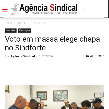
Início
Notícias
Destaque
Notícias
Destaque
Voto em massa elege chapa
no Sindforte
Por
Agência Sindical
-
11/02/2026
42
0