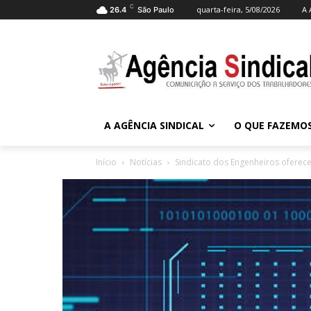
C
quarta-feira, 5/08/2026
A 
26.4
São Paulo
A AGÊNCIA SINDICAL
O QUE FAZEMO
Início
Notícias
Sindicato dos Engenheiros oferec