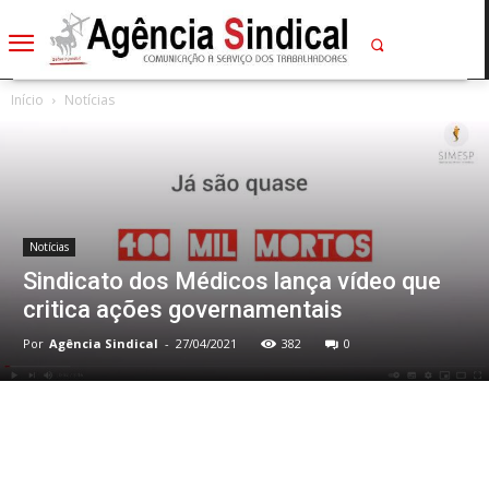
Início
Notícias
Notícias
Sindicato dos Médicos lança vídeo que
critica ações governamentais
Por
Agência Sindical
-
27/04/2021
382
0