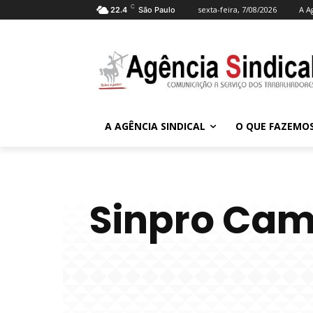
C
sexta-feira, 7/08/2026
A A
22.4
São Paulo
A AGÊNCIA SINDICAL
O QUE FAZEMO
Sinpro Cam