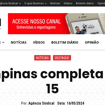
gência Sindical
O que fazemos
Notícias
Vídeos
Boletim diário
Opini
S
NOTÍCIAS
VÍDEOS
BOLETIM DIÁRIO
OPINIÃO
NOTÍCIAS
DESTAQUE
pinas completa 
15
Por:
Agência Sindical
Data:
16/05/2024