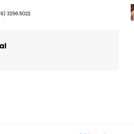
(19) 3256.5022
al
WhatsApp
Email
Imprimir
Telegram