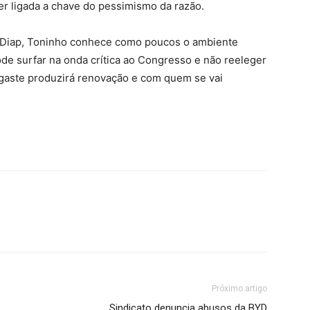
r ligada a chave do pessimismo da razão.
o Diap, Toninho conhece como poucos o ambiente
 pode surfar na onda crítica ao Congresso e não reeleger
sgaste produzirá renovação e com quem se vai
Próximo artigo
Sindicato denuncia abusos da BYD