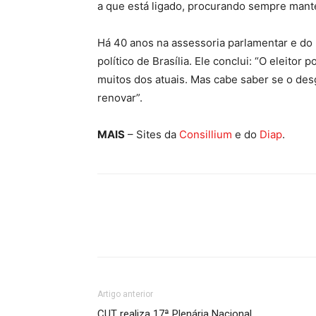
a que está ligado, procurando sempre mante
Há 40 anos na assessoria parlamentar e d
político de Brasília. Ele conclui: “O eleitor
muitos dos atuais. Mas cabe saber se o de
renovar”.
MAIS
– Sites da
Consillium
e do
Diap
.
Artigo anterior
CUT realiza 17ª Plenária Nacional