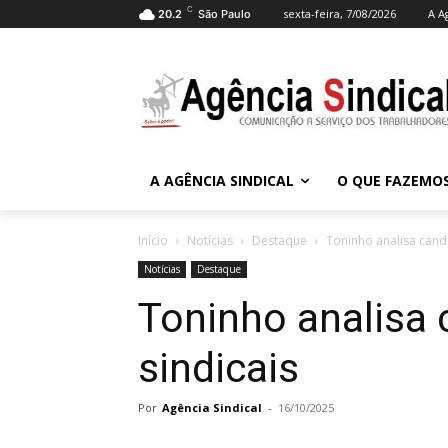
C
sexta-feira, 7/08/2026
A A
20.2
São Paulo
A AGÊNCIA SINDICAL
O QUE FAZEMO
Início
Notícias
Destaque
Toninho analisa candi
Notícias
Destaque
Toninho analisa 
sindicais
Por
Agência Sindical
-
16/10/2025