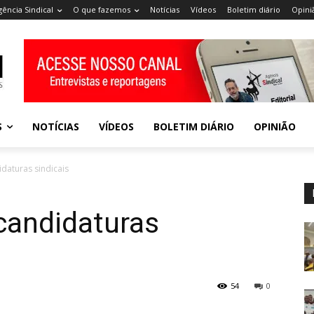
gência Sindical
O que fazemos
Notícias
Vídeos
Boletim diário
Opini
S
NOTÍCIAS
VÍDEOS
BOLETIM DIÁRIO
OPINIÃO
daturas sindicais
candidaturas
54
0