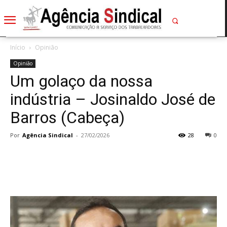
Início
Opinião
Opinião
Um golaço da nossa
indústria – Josinaldo José de
Barros (Cabeça)
Por
Agência Sindical
-
27/02/2026
28
0