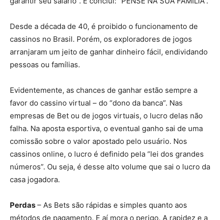
garantir seu salário”. E conclui: “PENSE NA SUA FAMÍLIA”.
Desde a década de 40, é proibido o funcionamento de
cassinos no Brasil. Porém, os exploradores de jogos
arranjaram um jeito de ganhar dinheiro fácil, endividando
pessoas ou famílias.
Evidentemente, as chances de ganhar estão sempre a
favor do cassino virtual – do “dono da banca”. Nas
empresas de Bet ou de jogos virtuais, o lucro delas não
falha. Na aposta esportiva, o eventual ganho sai de uma
comissão sobre o valor apostado pelo usuário. Nos
cassinos online, o lucro é definido pela “lei dos grandes
números”. Ou seja, é desse alto volume que sai o lucro da
casa jogadora.
Perdas
– As Bets são rápidas e simples quanto aos
métodos de pagamento. E aí mora o perigo. A rapidez e a