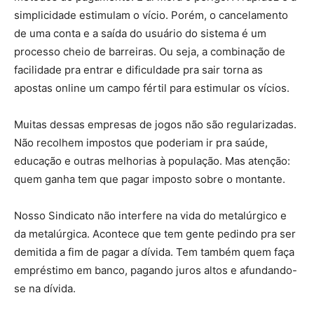
simplicidade estimulam o vício. Porém, o cancelamento
de uma conta e a saída do usuário do sistema é um
processo cheio de barreiras. Ou seja, a combinação de
facilidade pra entrar e dificuldade pra sair torna as
apostas online um campo fértil para estimular os vícios.
Muitas dessas empresas de jogos não são regularizadas.
Não recolhem impostos que poderiam ir pra saúde,
educação e outras melhorias à população. Mas atenção:
quem ganha tem que pagar imposto sobre o montante.
Nosso Sindicato não interfere na vida do metalúrgico e
da metalúrgica. Acontece que tem gente pedindo pra ser
demitida a fim de pagar a dívida. Tem também quem faça
empréstimo em banco, pagando juros altos e afundando-
se na dívida.