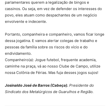
parlamentares querem a legalização de bingos e
cassinos. Ou seja, em vez de defender os interesses do
povo, eles atuam como despachantes de um negócio
envolvente e indecente.
Portanto, companheira e companheiro, vamos ficar longe
dessa jogatina. E vamos alertar colegas de trabalho e
pessoas da família sobre os riscos do vício e do
endividamento.
Companheiro(a): Jogue futebol, frequente academia,
caminhe na praça, vá ao nosso Clube de Campo, utilize
nossa Colônia de Férias. Mas fuja desses jogos sujos!
Josinaldo José de Barros (Cabeça).
Presidente do
Sindicato dos Metalúrgicos de Guarulhos e Região.