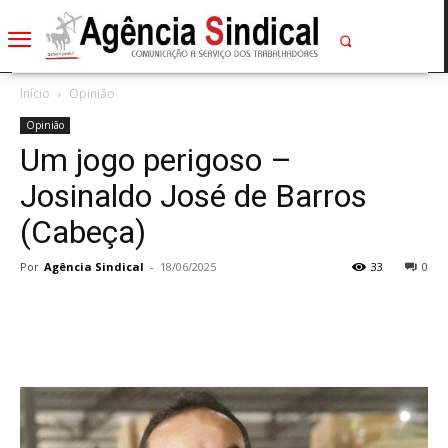
Início
Opinião
Opinião
Um jogo perigoso –
Josinaldo José de Barros
(Cabeça)
Por
Agência Sindical
-
18/06/2025
33
0