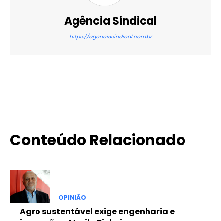
Agência Sindical
https://agenciasindical.com.br
X
WhatsApp
Email
Imprimir
Conteúdo Relacionado
OPINIÃO
Agro sustentável exige engenharia e