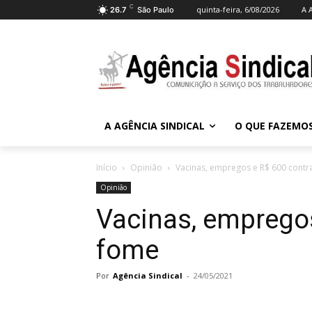
C
quinta-feira, 6/08/2026
A 
26.7
São Paulo
A AGÊNCIA SINDICAL
O QUE FAZEMO
Início
Opinião
Vacinas, empregos e R$ 600 contr
Opinião
Vacinas, empregos
fome
Por
Agência Sindical
-
24/05/2021