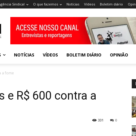
Agência Sindical
O que fazemos
Notícias
Vídeos
Boletim diário
Opin
S
NOTÍCIAS
VÍDEOS
BOLETIM DIÁRIO
OPINIÃO
a a fome
 e R$ 600 contra a
331
0