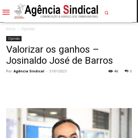
Início
Opinião
Opinião
Valorizar os ganhos –
Josinaldo José de Barros
Por
Agência Sindical
-
31/01/2025
46
0