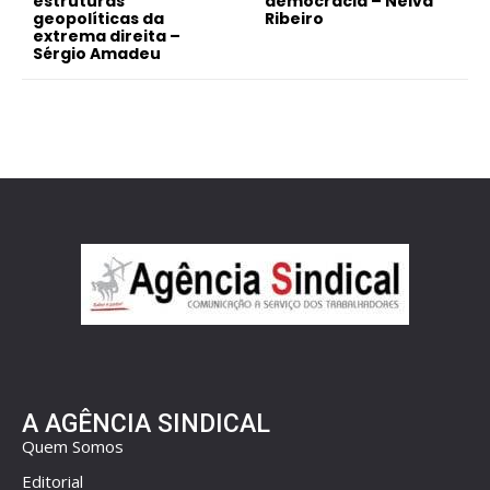
estruturas
democracia – Neiva
geopolíticas da
Ribeiro
extrema direita –
Sérgio Amadeu
A AGÊNCIA SINDICAL
Quem Somos
Editorial