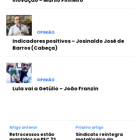
inovação – Murilo Pinheiro
OPINIÃO
Indicadores positivos – Josinaldo José de
Barros (Cabeça)
OPINIÃO
Lula vai a Getúlio – João Franzin
Artigo anterior
Próximo artigo
Retrocessos estão
Sindicato reintegra
mantidos na PEC 32
metalúrgico da