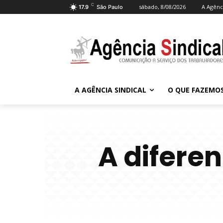
C
sábado, 8/08/2026
A Agênci
17.9
São Paulo
A AGÊNCIA SINDICAL
O QUE FAZEMO
A difere