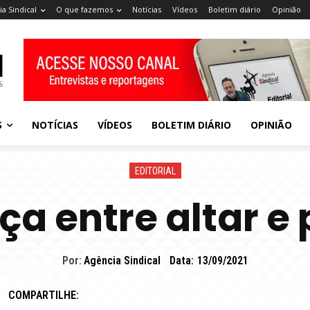
a Sindical
O que fazemos
Notícias
Vídeos
Boletim diário
Opinião
S
NOTÍCIAS
VÍDEOS
BOLETIM DIÁRIO
OPINIÃO
EDITORIAL
nça entre altar e
Por:
Agência Sindical
Data:
13/09/2021
COMPARTILHE: