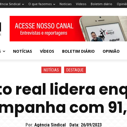
ência Sindical
O que fazemos
Notícias
Vídeos
Boletim diário
Opiniã
S
NOTÍCIAS
VÍDEOS
BOLETIM DIÁRIO
OPINIÃO
NOTÍCIAS
DESTAQUE
 real lidera en
mpanha com 91
Por:
Agência Sindical
Data:
26/09/2023