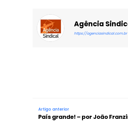
Agência Sindic
https://agenciasindical.com.br
Facebook
X
Compartilhado
Artigo anterior
País grande! – por João Franz