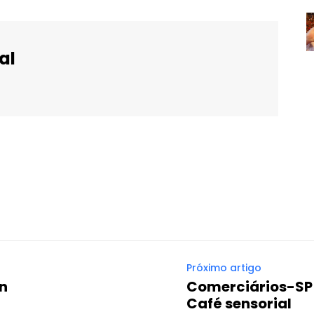
al
WhatsApp
Email
Imprimir
Telegram
Próximo artigo
in
Comerciários-SP 
Café sensorial