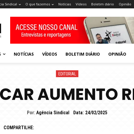
ia Sindical
O que fazemos
Notícias
Vídeos
Boletim diário
Opinião
S
NOTÍCIAS
VÍDEOS
BOLETIM DIÁRIO
OPINIÃO
EDITORIAL
CAR AUMENTO R
Por:
Agência Sindical
Data:
24/02/2025
COMPARTILHE: