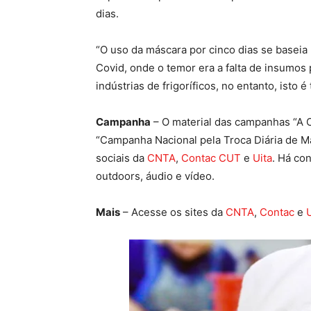
dias.
“O uso da máscara por cinco dias se baseia 
Covid, onde o temor era a falta de insumos
indústrias de frigoríficos, no entanto, isto é
Campanha
– O material das campanhas “A C
“Campanha Nacional pela Troca Diária de Má
sociais da
CNTA
,
Contac CUT
e
Uita
. Há co
outdoors, áudio e vídeo.
Mais
– Acesse os sites da
CNTA
,
Contac
e
U