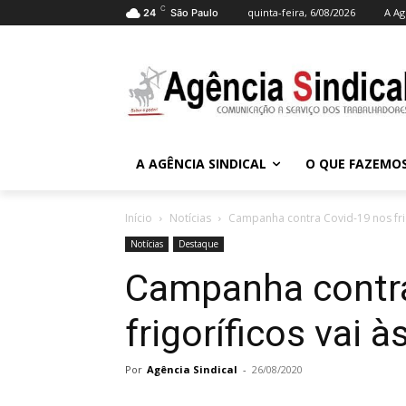
C
quinta-feira, 6/08/2026
A Ag
24
São Paulo
A AGÊNCIA SINDICAL
O QUE FAZEMO
Início
Notícias
Campanha contra Covid-19 nos frig
Notícias
Destaque
Campanha contra
frigoríficos vai à
Por
Agência Sindical
-
26/08/2020