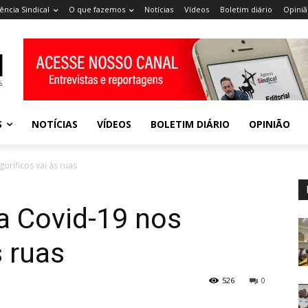
ência Sindical
O que fazemos
Notícias
Vídeos
Boletim diário
Opiniã
S
NOTÍCIAS
VÍDEOS
BOLETIM DIÁRIO
OPINIÃO
oríficos vai às ruas
 Covid-19 nos
s ruas
526
0