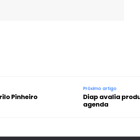
WhatsApp
Email
Imprimir
Telegram
Próximo artigo
ilo Pinheiro
Diap avalia produ
agenda