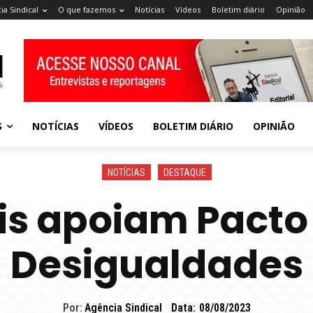
ia Sindical
O que fazemos
Notícias
Vídeos
Boletim diário
Opinião
S
NOTÍCIAS
VÍDEOS
BOLETIM DIÁRIO
OPINIÃO
NOTÍCIAS
DESTAQUE
is apoiam Pacto
Desigualdades
Por:
Agência Sindical
Data:
08/08/2023