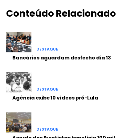
Conteúdo Relacionado
DESTAQUE
Bancários aguardam desfecho dia 13
DESTAQUE
Agência exibe 10 vídeos pró-Lula
DESTAQUE
Acordo dos Frentistas beneficia 100 mil