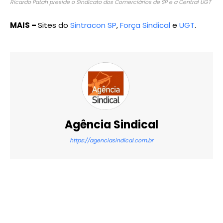
Ricardo Patah preside o Sindicato dos Comerciários de SP e a Central UGT
MAIS –
Sites do
Sintracon SP
,
Força Sindical
e
UGT
.
Agência Sindical
https://agenciasindical.com.br
X
WhatsApp
Email
Imprimir