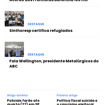
DESTAQUE
Sinthoresp certifica refugiados
DESTAQUE
Fala Wellington, presidente Metalúrgicos do
ABC
Artigo anterior
Próximo artigo
Policiais farão ato
Política fiscal suicida e
quarta (27) em SP
o casuísmo eleitoral