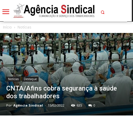
Início
Notícias
Notícias
Destaque
CNTA/Afins cobra segurança à saúde
dos trabalhadores
Por
Agência Sindical
-
15/02/2022
635
0