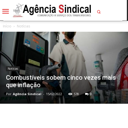
Início
Notícias
Notícias
Combustíveis sobem cinco vezes mais
que inflação
Por
Agência Sindical
-
15/02/2022
578
0