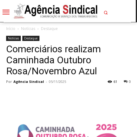
Início
Notícias
Destaque
Notícias
Destaque
Comerciários realizam
Caminhada Outubro
Rosa/Novembro Azul
Por
Agência Sindical
-
05/11/2025
61
0