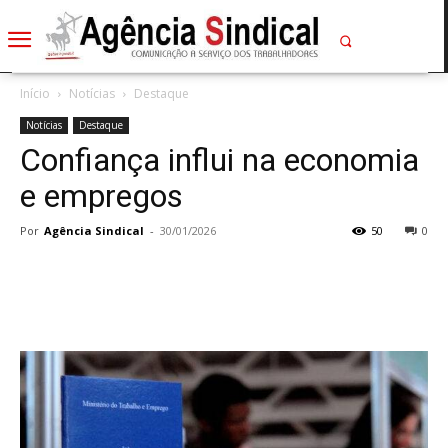
Início
Notícias
Destaque
Notícias
Destaque
Confiança influi na economia
e empregos
Por
Agência Sindical
-
30/01/2026
50
0