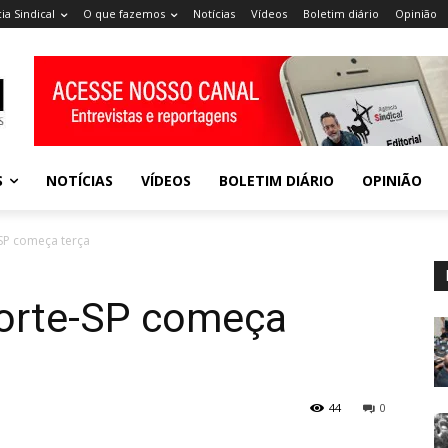
ia Sindical
O que fazemos
Notícias
Vídeos
Boletim diário
Opinião
S
NOTÍCIAS
VÍDEOS
BOLETIM DIÁRIO
OPINIÃO
-SP começa terça
Forte-SP começa
44
0