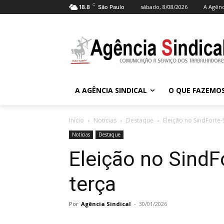
C
sábado, 8/08/2026
A Agênc
18.8
São Paulo
A AGÊNCIA SINDICAL
O QUE FAZEMO
Início
Notícias
Destaque
Eleição no SindForte
Notícias
Destaque
Eleição no Sind
terça
Por
Agência Sindical
-
30/01/2026