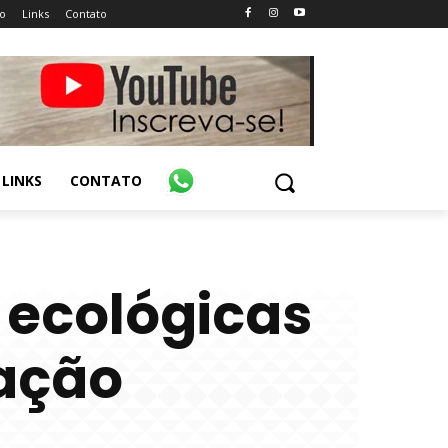
o
Links
Contato
LINKS
CONTATO
 ecológicas
tação