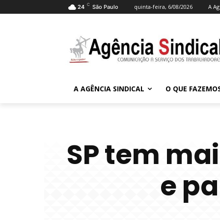
C
quinta-feira, 6/08/2026
A Ag
24
São Paulo
A AGÊNCIA SINDICAL
O QUE FAZEMO
SP tem mai
e pa