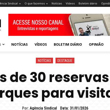
ência Sindical
O que fazemos
Notícias
Vídeos
Boletim diário
Opiniã
S
NOTÍCIAS
VÍDEOS
BOLETIM DIÁRIO
OPINIÃO
NOTÍCIAS
DESTAQUE
s de 30 reservas
rques para visi
Por:
Agência Sindical
Data:
31/01/2026