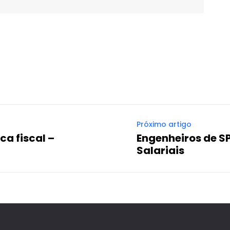
WhatsApp
Email
Imprimir
Telegram
Próximo artigo
ca fiscal –
Engenheiros de 
Salariais