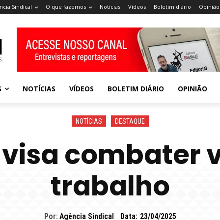
ncia Sindical
O que fazemos
Notícias
Vídeos
Boletim diário
Opinião
S
NOTÍCIAS
VÍDEOS
BOLETIM DIÁRIO
OPINIÃO
NOTÍCIAS
DESTAQUE
visa combater v
trabalho
Por:
Agência Sindical
Data:
23/04/2025