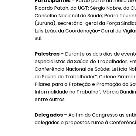
Participantes
– Farão parte da mesa de a
Ricardo Patah, da UGT; Sérgio Nobre, da C
Conselho Nacional de Saúde; Pedro Tourin
(Juruna), secretário-geral da Força Sindical
Luís Leão, da Coordenação-Geral de Vigil
Sul.
Palestras
– Durante os dois dias de event
especialistas da Saúde do Trabalhador. En
Conferência Nacional de Saúde; Letícia No
da Saúde do Trabalhador”; Cirlene Zimme
Pilares para a Proteção e Promoção da Sa
Informalidade no Trabalho”; Márcia Bandi
entre outros.
Delegados
– Ao fim do Congresso as entid
delegados e propostas rumo à Conferênci