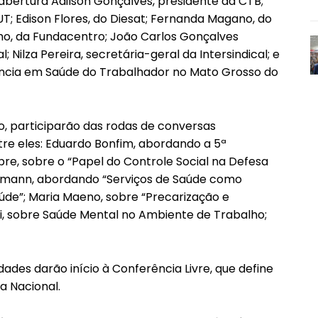
bertura Adilson Gonçalves, presidente da CTB;
UT; Edison Flores, do Diesat; Fernanda Magano, do
ho, da Fundacentro; João Carlos Gonçalves
; Nilza Pereira, secretária-geral da Intersindical; e
ância em Saúde do Trabalhador no Mato Grosso do
o, participarão das rodas de conversas
tre eles: Eduardo Bonfim, abordando a 5ª
bre, sobre o “Papel do Controle Social na Defesa
rmann, abordando “Serviços de Saúde como
úde”; Maria Maeno, sobre “Precarização e
ni, sobre Saúde Mental no Ambiente de Trabalho;
ades darão início à Conferência Livre, que define
a Nacional.