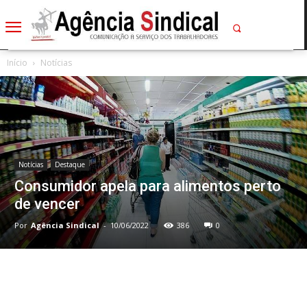
Início
Notícias
Notícias
Destaque
Consumidor apela para alimentos perto
de vencer
Por
Agência Sindical
-
10/06/2022
386
0