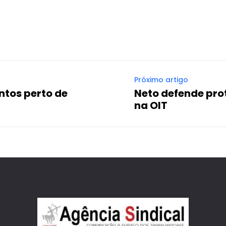
WhatsApp
Email
Imprimir
Telegram
Próximo artigo
tos perto de
Neto defende pro
na OIT