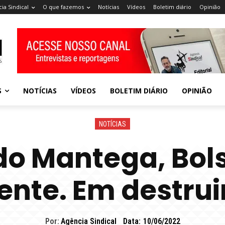
ia Sindical
O que fazemos
Notícias
Vídeos
Boletim diário
Opinião
S
NOTÍCIAS
VÍDEOS
BOLETIM DIÁRIO
OPINIÃO
NOTÍCIAS
do Mantega, Bols
te. Em destruir
Por:
Agência Sindical
Data:
10/06/2022