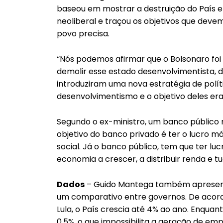
baseou em mostrar a destruição do País 
neoliberal e traçou os objetivos que deve
povo precisa.
“Nós podemos afirmar que o Bolsonaro foi
demolir esse estado desenvolvimentista, d
introduziram uma nova estratégia de polít
desenvolvimentismo e o objetivo deles er
Segundo o ex-ministro, um banco público n
objetivo do banco privado é ter o lucro 
social. Já o banco público, tem que ter lu
economia a crescer, a distribuir renda e tu
Dados
– Guido Mantega também apresent
um comparativo entre governos. De acor
Lula, o País crescia até 4% ao ano. Enquan
0,5%, o que impossibilita a geração de e