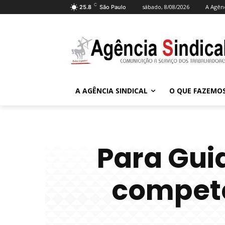
C
sábado, 8/08/2026
A Agênc
25.8
São Paulo
A AGÊNCIA SINDICAL
O QUE FAZEMO
Para Gui
competen