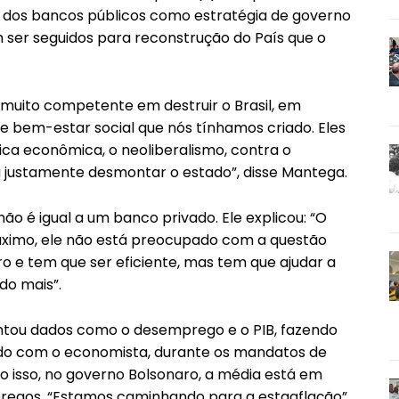
e dos bancos públicos como estratégia de governo
m ser seguidos para reconstrução do País que o
 muito competente em destruir o Brasil, em
e bem-estar social que nós tínhamos criado. Eles
ica econômica, o neoliberalismo, contra o
a justamente desmontar o estado”, disse Mantega.
ão é igual a um banco privado. Ele explicou: “O
máximo, ele não está preocupado com a questão
cro e tem que ser eficiente, mas tem que ajudar a
do mais”.
ou dados como o desemprego e o PIB, fazendo
do com o economista, durante os mandatos de
to isso, no governo Bolsonaro, a média está em
mpregos. “Estamos caminhando para a estagflação”,