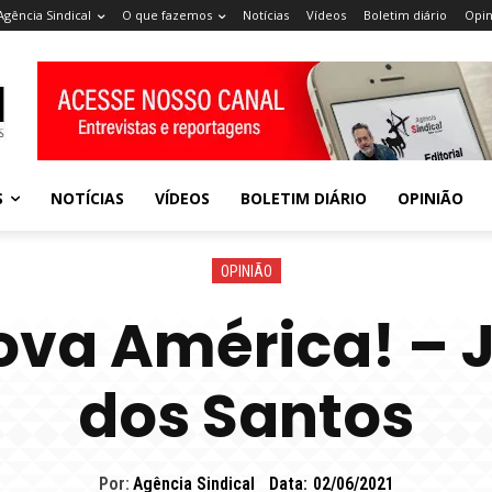
Agência Sindical
O que fazemos
Notícias
Vídeos
Boletim diário
Opin
S
NOTÍCIAS
VÍDEOS
BOLETIM DIÁRIO
OPINIÃO
OPINIÃO
ova América! – J
dos Santos
Por:
Agência Sindical
Data:
02/06/2021