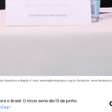
os de Guarulhos e Região E-mail: pereira@metalurgico.org.br Facebook: www.facebook
o Brasil. O início seria dia 13 de junho.
om/wp-