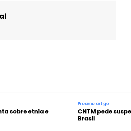
al
WhatsApp
Email
Imprimir
Telegram
Próximo artigo
ta sobre etnia e
CNTM pede suspe
Brasil