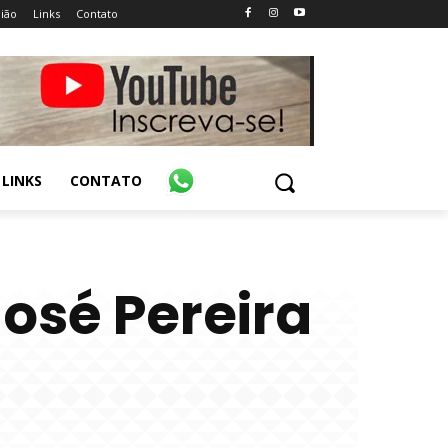
ião
Links
Contato
LINKS
CONTATO
osé Pereira