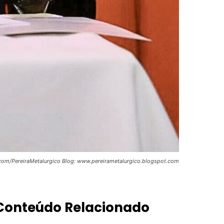
.com/PereiraMetalurgico Blog: www.pereirametalurgico.blogspot.com
Conteúdo Relacionado