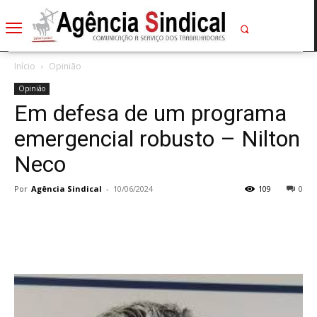
Início
Opinião
Opinião
Em defesa de um programa
emergencial robusto – Nilton
Neco
Por
Agência Sindical
-
10/06/2024
109
0