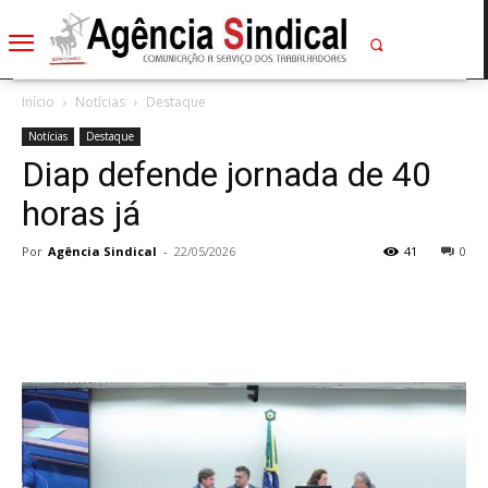
Início
Notícias
Destaque
Notícias
Destaque
Diap defende jornada de 40
horas já
Por
Agência Sindical
-
22/05/2026
41
0