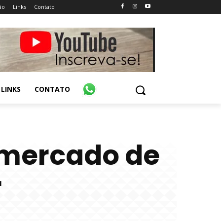
ão
Links
Contato
LINKS
CONTATO
 mercado de
r