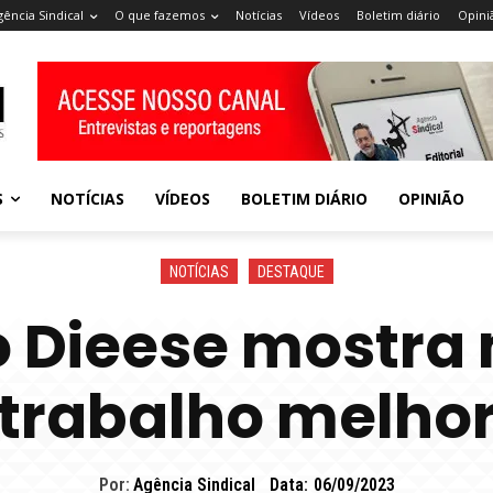
gência Sindical
O que fazemos
Notícias
Vídeos
Boletim diário
Opini
S
NOTÍCIAS
VÍDEOS
BOLETIM DIÁRIO
OPINIÃO
NOTÍCIAS
DESTAQUE
o Dieese mostra
trabalho melho
Por:
Agência Sindical
Data:
06/09/2023