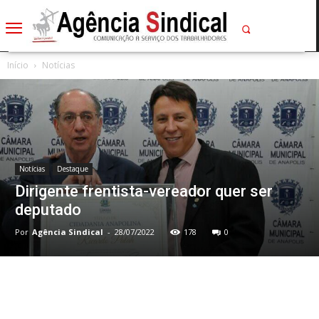
Início
Notícias
Notícias
Destaque
Dirigente frentista-vereador quer ser
deputado
Por
Agência Sindical
-
28/07/2022
178
0