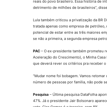
reais do povo brasileiro. Essa história de i
detrimento de milhões de brasileiros”, diss
Lula também criticou a privatização da BR D
tratada apenas como empresa de petróleo, 
potencial de estar entre as três maiores e
se não a primeira, a segunda empresa petro
PAC
– O ex-presidente também prometeu r
Aceleração do Crescimento), o Minha Casa M
que deverá rever os critérios pra receber o
“Mudar nome foi bobagem. Vamos retomar o 
número de pessoas por família, não pode ser
Pesquisa
– Última pesquisa DataFolha apont
47%. Já o presidente Jair Bolsonaro apare
voto. Ciro Gomes é o terceiro, com 8%.