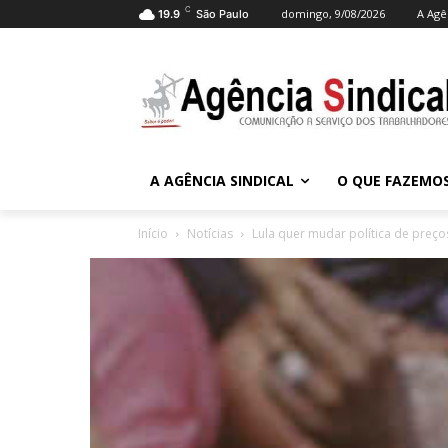
C
domingo, 9/08/2026
A Agê
19.9
São Paulo
A AGÊNCIA SINDICAL
O QUE FAZEMO
Início
Notícias
Lula quer mudar política de preço