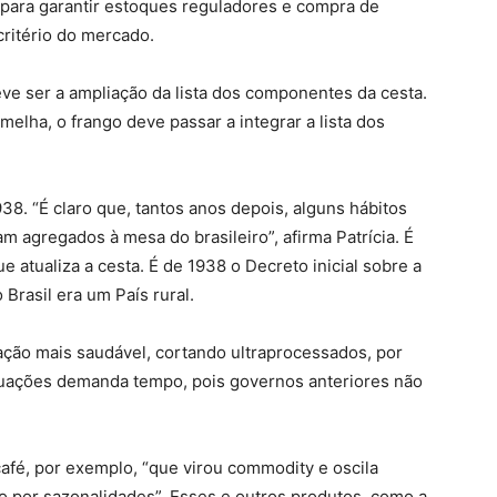
a para garantir estoques reguladores e compra de
critério do mercado.
ve ser a ampliação da lista dos componentes da cesta.
melha, o frango deve passar a integrar a lista dos
938. “É claro que, tantos anos depois, alguns hábitos
 agregados à mesa do brasileiro”, afirma Patrícia. É
 atualiza a cesta. É de 1938 o Decreto inicial sobre a
Brasil era um País rural.
ação mais saudável, cortando ultraprocessados, por
uações demanda tempo, pois governos anteriores não
 café, por exemplo, “que virou commodity e oscila
por sazonalidades”. Esses e outros produtos, como a