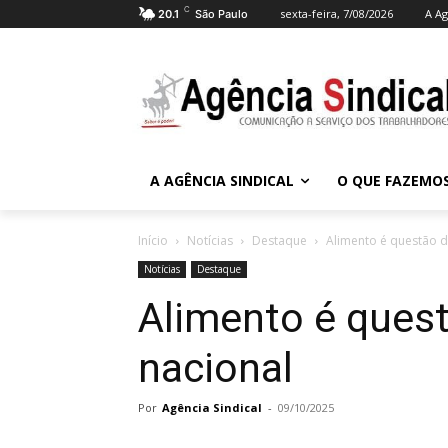
C
sexta-feira, 7/08/2026
A Ag
20.1
São Paulo
A AGÊNCIA SINDICAL
O QUE FAZEMO
Início
Notícias
Destaque
Alimento é questão d
Notícias
Destaque
Alimento é ques
nacional
Por
Agência Sindical
-
09/10/2025