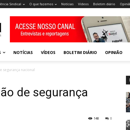
ência Sindical
O que fazemos
Notícias
Vídeos
Boletim diário
Opini
S
NOTÍCIAS
VÍDEOS
BOLETIM DIÁRIO
OPINIÃO
e segurança nacional
tão de segurança
148
0