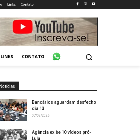
ão
Links
Contato
LINKS
CONTATO
Notícias
Bancários aguardam desfecho
dia 13
07/08/2026
Agência exibe 10 vídeos pró-
Lula