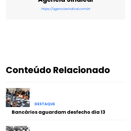
https://agenciasindical.com.br
X
WhatsApp
Email
Imprimir
Conteúdo Relacionado
DESTAQUE
Bancários aguardam desfecho dia 13