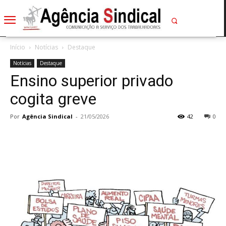
Início
Notícias
Destaque
Notícias
Destaque
Ensino superior privado
cogita greve
Por
Agência Sindical
-
21/05/2026
42
0