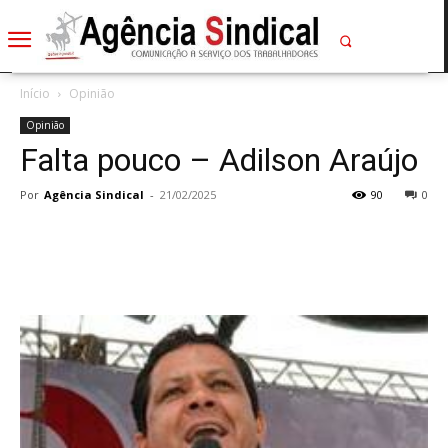
Início
Opinião
Opinião
Falta pouco – Adilson Araújo
Por
Agência Sindical
-
21/02/2025
90
0