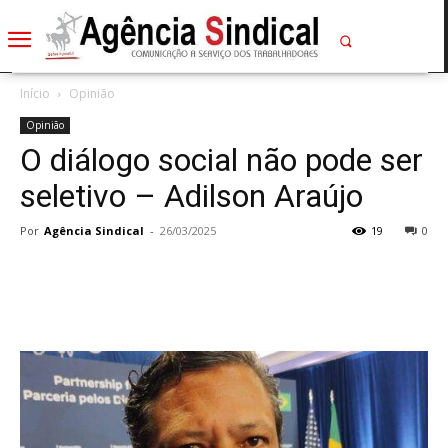
Início
Opinião
Opinião
O diálogo social não pode ser
seletivo – Adilson Araújo
Por
Agência Sindical
-
26/03/2025
19
0