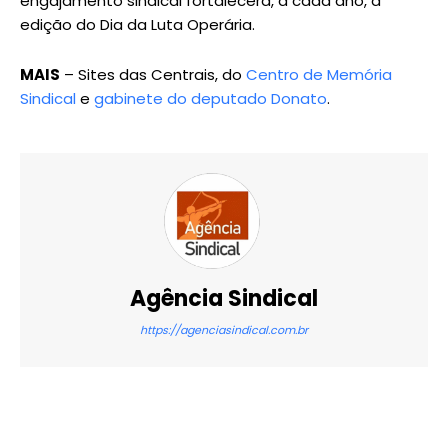
engajamento sindical fortalecerá, a cada ano, a
edição do Dia da Luta Operária.
MAIS
– Sites das Centrais, do
Centro de Memória
Sindical
e
gabinete do deputado Donato
.
Agência Sindical
https://agenciasindical.com.br
X
WhatsApp
Email
Imprimir