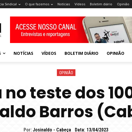
ia Sindical
O que fazemos
Notícias
Vídeos
Boletim diário
Opinião
S
NOTÍCIAS
VÍDEOS
BOLETIM DIÁRIO
OPINIÃO
OPINIÃO
 no teste dos 100
aldo Barros (C
Por:
Josinaldo - Cabeça
Data:
13/04/2023