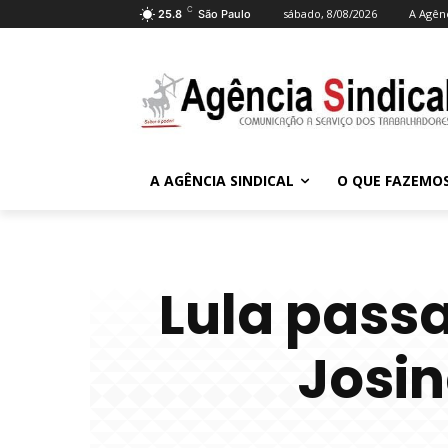
C
sábado, 8/08/2026
A Agênc
25.8
São Paulo
A AGÊNCIA SINDICAL
O QUE FAZEMO
Lula passa
Josin