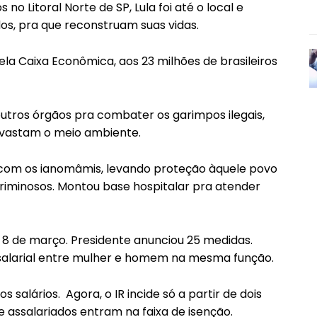
o Litoral Norte de SP, Lula foi até o local e
dos, pra que reconstruam suas vidas.
ela Caixa Econômica, aos 23 milhões de brasileiros
e outros órgãos pra combater os garimpos ilegais,
evastam o meio ambiente.
ou com os ianomâmis, levando proteção àquele povo
criminosos. Montou base hospitalar pra atender
, 8 de março. Presidente anunciou 25 medidas.
e salarial entre mulher e homem na mesma função.
s salários. Agora, o IR incide só a partir de dois
e assalariados entram na faixa de isenção.