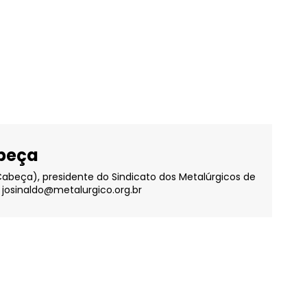
abeça
Cabeça), presidente do Sindicato dos Metalúrgicos de
 josinaldo@metalurgico.org.br
WhatsApp
Email
Imprimir
Telegram