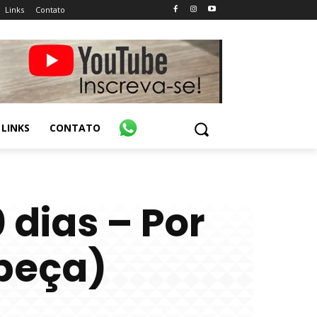
Links
Contato
LINKS
CONTATO
 dias – Por
abeça)