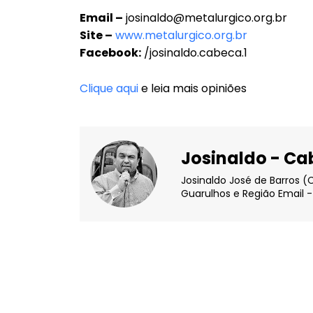
Email –
josinaldo@metalurgico.org.br
Site –
www.metalurgico.org.br
Facebook:
/josinaldo.cabeca.1
Clique aqui
e leia mais opiniões
Josinaldo - C
Josinaldo José de Barros (
Guarulhos e Região Email -
Facebook
X
Compartilhado