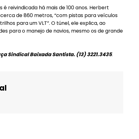
 é reivindicada há mais de 100 anos. Herbert
á cerca de 860 metros, “com pistas para veículos
rilhos para um VLT”. O túnel, ele explica, ao
dades para o manejo de navios, mesmo os de grande
rça Sindical Baixada Santista. (13) 3221.3435
.
al
WhatsApp
Email
Imprimir
Telegram