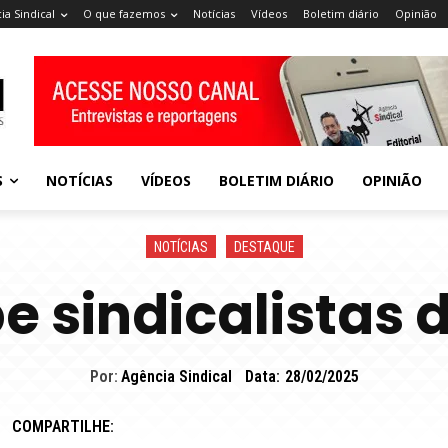
ia Sindical
O que fazemos
Notícias
Vídeos
Boletim diário
Opinião
S
NOTÍCIAS
VÍDEOS
BOLETIM DIÁRIO
OPINIÃO
NOTÍCIAS
DESTAQUE
e sindicalistas
Por:
Agência Sindical
Data:
28/02/2025
COMPARTILHE: