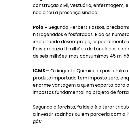
construção civil, vestuário, enfermagem, e
não citou a presença sindical.
Polo –
Segundo Herbert Passos, precisamos
nitrogenados e fosfatados. E dá os númer
importando desemprego, especialmente da
País produzia 11 milhões de toneladas e c
de seis milhões, mas consumimos 45 milhõ
ICMS –
O dirigente Químico expôs a Lula 
produto importado tem imposto zero, enq
enorme vantagem a quem exporta para o Br
impostos fundamental no projeto de forta
Segundo o forcista, “a ideia é alterar tri
a investir sozinhas ou em parceria com a 
gás”.