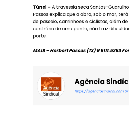
Túnel –
A travessia seca Santos-Guarulhos
Passos explica que a obra, sob o mar, ter
de passeio, caminhões e ciclistas, além de t
contrário de uma ponte, não traz dificul
porte.
MAIS – Herbert Passos (13) 9 9111.5263 Fo
Agência Sindic
https://agenciasindical.com.br
Facebook
X
Compartilhado