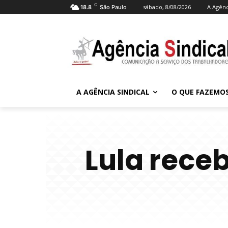
C
sábado, 8/08/2026
A Agênc
18.8
São Paulo
A AGÊNCIA SINDICAL
O QUE FAZEMO
Lula receb