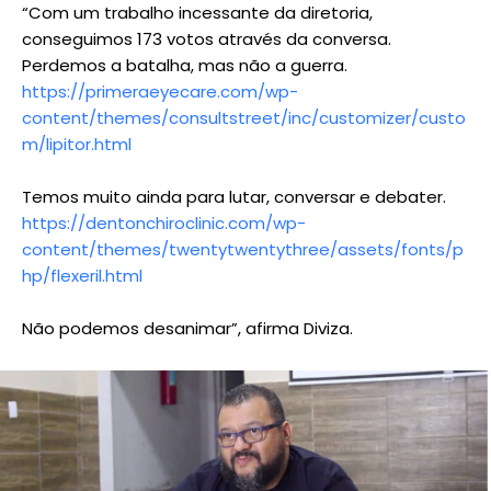
“Com um trabalho incessante da diretoria,
conseguimos 173 votos através da conversa.
Perdemos a batalha, mas não a guerra.
https://primeraeyecare.com/wp-
content/themes/consultstreet/inc/customizer/custo
m/lipitor.html
Temos muito ainda para lutar, conversar e debater.
https://dentonchiroclinic.com/wp-
content/themes/twentytwentythree/assets/fonts/p
hp/flexeril.html
Não podemos desanimar”, afirma Diviza.