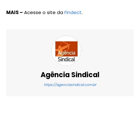
MAIS –
Acesse o site da
Findect
.
Agência Sindical
https://agenciasindical.com.br
X
WhatsApp
Email
Imprimir