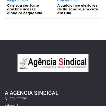
Artigo anterior
Próximo artigo
Crie sua conta no
A cada cinco eleitores
gov.br e acesse
de Bolsonaro, um vota
dinheiro esquecido
em Lula
A AGÊNCIA SINDICAL
Quem Somos
Editorial